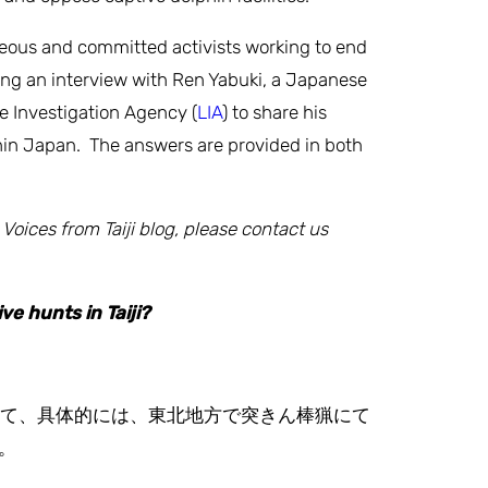
ageous and committed activists working to end
iling an interview with Ren Yabuki, a Japanese
fe Investigation Agency (
LIA
) to share his
hin Japan. The answers are provided in both
r Voices from Taiji blog, please contact us
ve hunts in Taiji?
いて、具体的には、東北地方で突きん棒猟にて
。