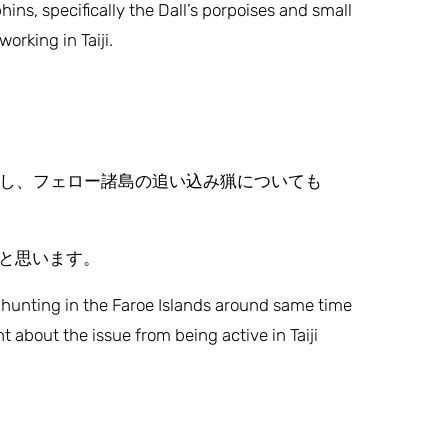
ins, specifically the Dall’s porpoises and small
orking in Taiji.
したし、フェロー諸島の追い込み猟についても
いと思います。
 hunting in the Faroe Islands around same time
t about the issue from being active in Taiji