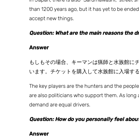
than 1200 years ago, but it has yet to be ende
accept new things.
Question: What are the main reasons the d
Answer
もしもその場合、キーマンは猟師と水族館に
います。チケットを購入して水族館に入場す
The key players are the hunters and the people
are also politicians who support them. As long
demand are equal drivers.
Question: How do you personally feel about
Answer