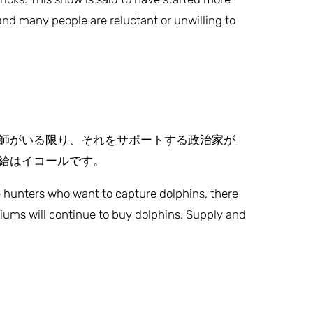
and many people are reluctant or unwilling to
師がいる限り、それをサポートする政治家が
給はイコールです。
e hunters who want to capture dolphins, there
riums will continue to buy dolphins. Supply and