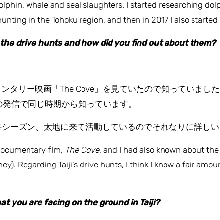
lphin, whale and seal slaughters. I started researching dolph
nting in the Tohoku region, and then in 2017 I also started w
he drive hunts and how did you find out about them?
タリー映画「The Cove」を見ていたので知っていま
Agency)からの発信で同じ時期から知っています。
ら毎シーズン、太地に来て活動しているのでそれなりに詳し
 documentary film,
The Cove
, and I had also known about the
). Regarding Taiji’s drive hunts, I think I know a fair amoun
at you are facing on the ground in Taiji?